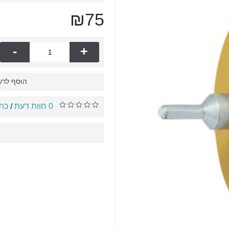
₪75
-
+
הוסף לרש
0 חוות דעת
כתו
/