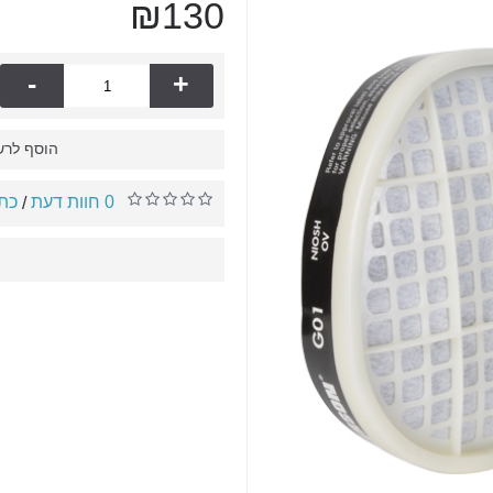
₪130
-
+
הוסף לרש
0 חוות דעת
כתו
/