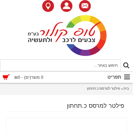
תפריט
0 מוצר(ים) - ₪0
בית
פילטר למרסס כ.תחתון
פילטר למרסס כ.תחתון