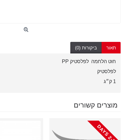
תאור
ביקורות (0)
חוט הלחמה לפלסטיק PP
לפלסטיק
1 ק״ג
מוצרים קשורים
-
3
D
A
Y
2
S