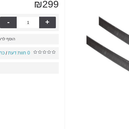
₪299
-
+
הוסף לרש
0 חוות דעת
כתו
/