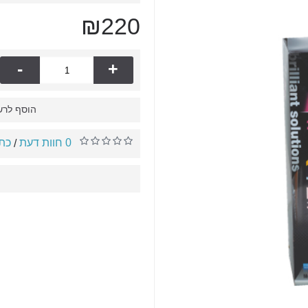
₪220
-
+
הוסף לרש
0 חוות דעת
כתו
/