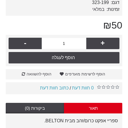
דגם:
323-199
זמינות:
במלאי
₪50
-
+
הוסף לעגלה
הוסף לרשימת מועדפים
הוסף להשוואה
0 חוות דעת
כתוב חוות דעת
/
תאור
ביקורות (0)
ספריי אפקט כרום/זהב מבית BELTON.