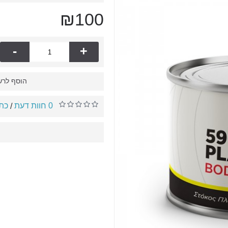
₪100
-
+
הוסף לרש
0 חוות דעת
כתו
/