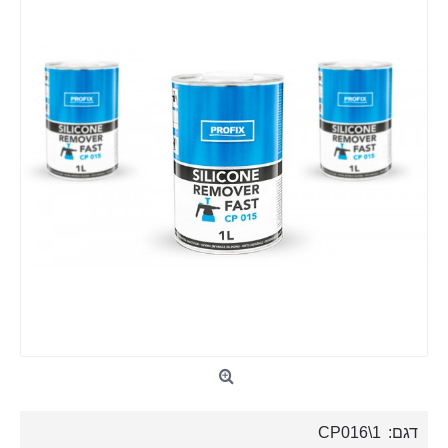
דגם:
CP016\1