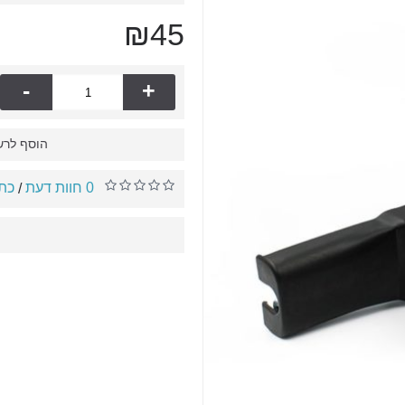
₪45
-
+
הוסף לרש
0 חוות דעת
כתו
/