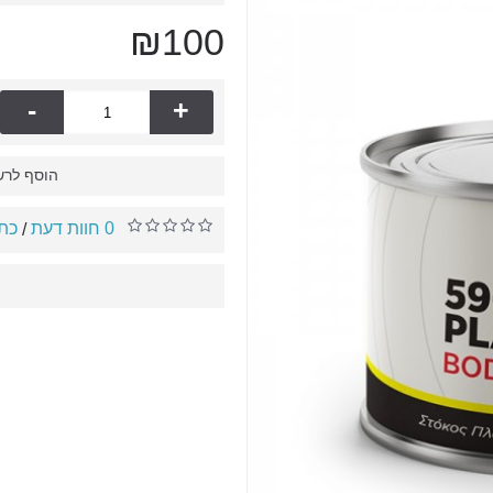
₪100
-
+
הוסף לרש
0 חוות דעת
כתו
/