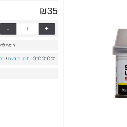
₪35
-
+
הוסף לרש
0 חוות דעת
כתו
/