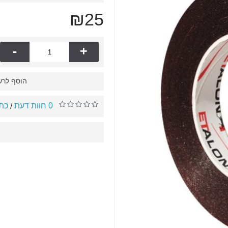
₪25
-
+
הוסף לרש
0 חוות דעת
כתו
/