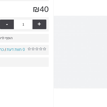
₪40
-
+
הוסף לרש
0 חוות דעת
כתו
/