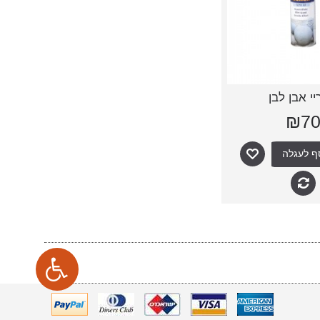
י אבן לבן
₪7
ף לעגלה