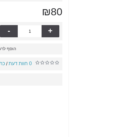
₪80
-
+
הוסף לרש
0 חוות דעת
כתו
/