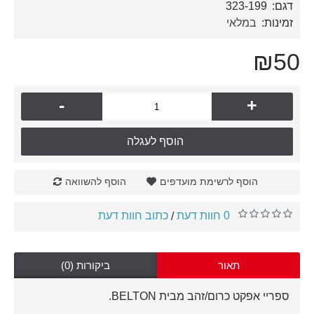
דגם:
323-199
זמינות:
במלאי
₪50
-
+
הוסף לעגלה
הוסף לרשימת מועדפים
הוסף להשוואה
0 חוות דעת
כתוב חוות דעת
/
תאור
ביקורות (0)
ספריי אפקט כרום/זהב מבית BELTON.