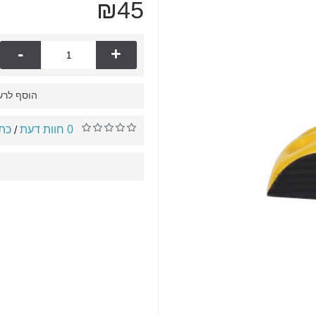
₪45
-
+
הוסף לרש
0 חוות דעת
כתו
/