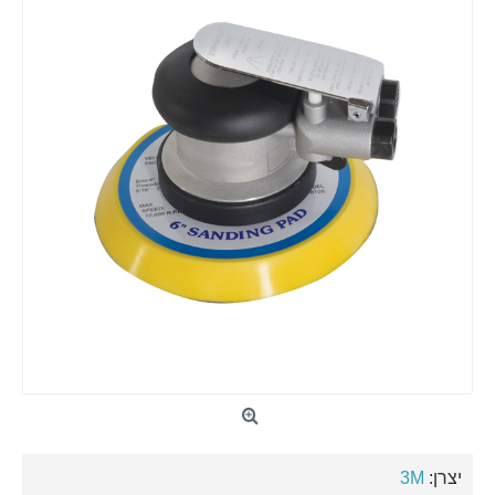
יצרן:
3M