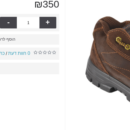
₪350
-
+
הוסף לרש
0 חוות דעת
כתו
/