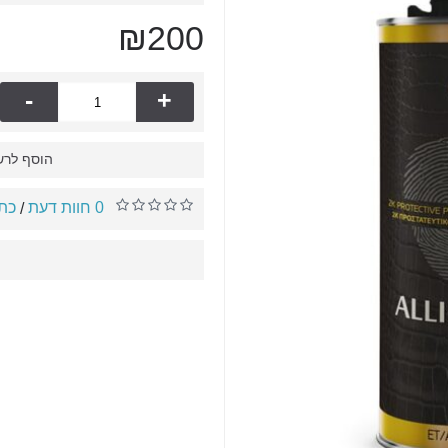
₪200
-
+
הוסף לרש
0 חוות דעת
כתו
/