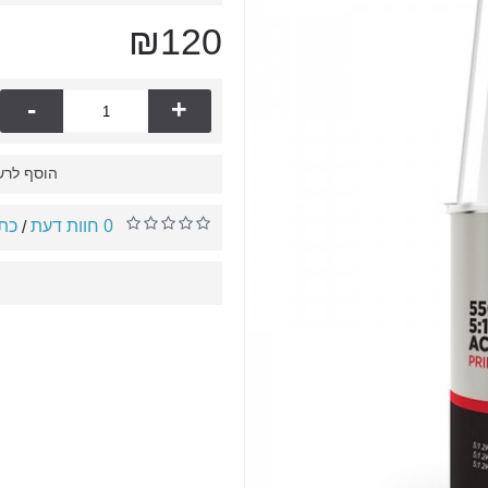
₪120
-
+
הוסף לרש
0 חוות דעת
כתו
/