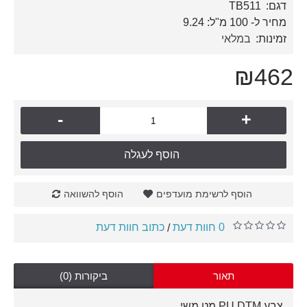
דגם:
TB511
מחיר ל- 100 מ"ל: 9.24
זמינות:
במלאי
₪462
-
+
הוסף לעגלה
הוסף לרשימת מועדפים
הוסף להשוואה
0 חוות דעת
כתוב חוות דעת
/
תאור
ביקורות (0)
צבע PU DTM מט משי