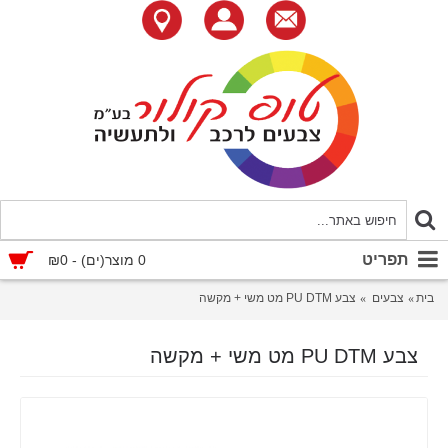
תפריט
0 מוצר(ים) - ₪0
בית
צבעים
צבע PU DTM מט משי + מקשה
צבע PU DTM מט משי + מקשה