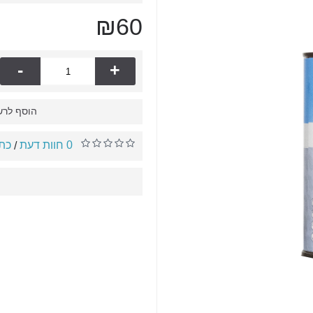
₪60
-
+
הוסף לרש
0 חוות דעת
כתו
/