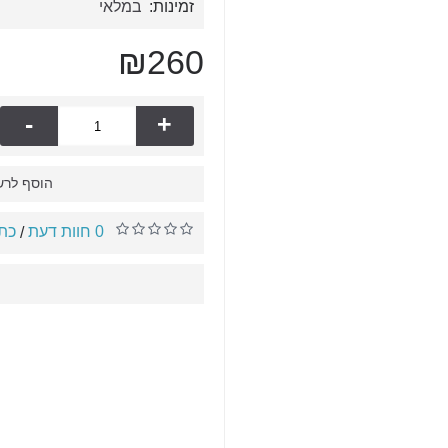
זמינות:
במלאי
₪260
-
+
הוסף לרש
0 חוות דעת
כתו
/