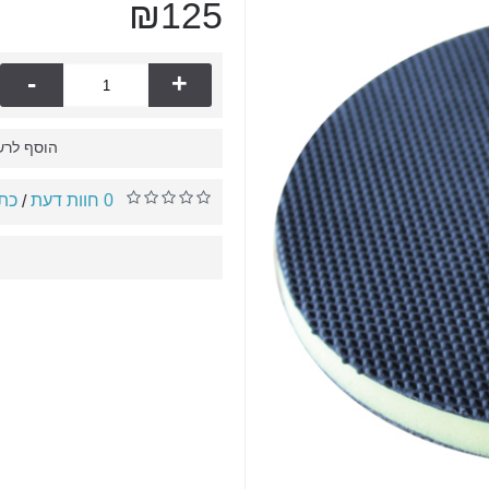
₪125
-
+
הוסף לרש
0 חוות דעת
כתו
/