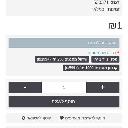
דגם:
530371
זמינות:
במלאי
₪1
אפשרויות לבחירה
בחר כמות מסננים
מסנן נייר 1 יח'
שרוול מסננים 250 יח' (+₪199)
קרטון מסננים 1000 יח' (+₪599)
-
+
הוסף לעגלה
הוסף לרשימת מועדפים
הוסף להשוואה