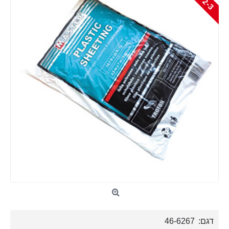
2
S
דגם:
46-6267