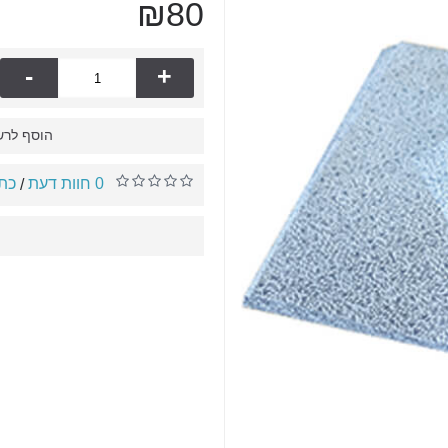
₪80
-
+
הוסף לרש
0 חוות דעת
כתו
/