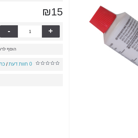
₪15
-
+
הוסף לרש
0 חוות דעת
כתו
/