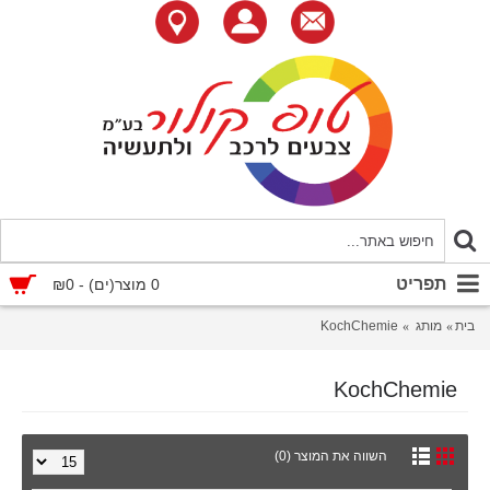
תפריט
0 מוצר(ים) - ₪0
בית
מותג
KochChemie
KochChemie
השווה את המוצר (0)