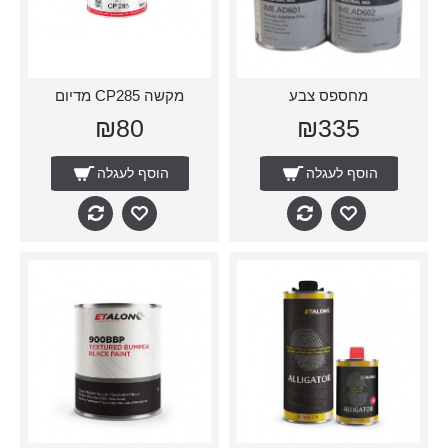
מחספס צבע
מקשה CP285 מדיום
₪80
₪335
הוסף לעגלה
הוסף לעגלה