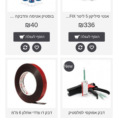
אנטי סיליקון 5 ליטר CP016 PROFIX
בוסטיק אטימה והדבקה PU
₪40
₪336
הוסף לעגלה
הוסף לעגלה
New
דבק אפוקסי לפלסטיק
דבק דו צדדי אתלון 6 מ"מ