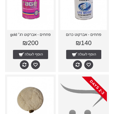
פחחים - אברקוט כרום
פחחים - אברקוט רג׳ gold
₪200
₪140
הוסף לעגלה
הוסף לעגלה
-
3
D
A
Y
2
S