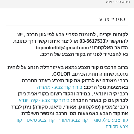
בית
ספריי צבע
ספריי צבע
לקוחות יקרים , להזמנת ספריי צבע לפי גוון הרכב , יש
להתקשר ל03-5617533 או ליצור איתנו קשר דרך כתובת
הדואר האלקטרוני topcolorltd@gmail.com
נא להצטייד לפני זה בקוד הצבע של הרכב.
ברוב הרכבים קוד הצבע נמצא באיזור דלת הנהג על לוחית
מתכת שחורה תחת הכיתוב COLOR.
רכבי מאזדה יש לבדוק את קוד הצבע באתר החברה
באמצעות מס' הרכב:
בירור קוד צבע - מאזדה
רכבי קיה ויונדאי , במידה והקוד רשום בקוריאנית ניתן
לבדוק גם כן באתר החברה:
בירור קוד צבע - קיה ויונדאי
רכבי צ'מפיון (פולקסווגן, אאודי, סיאט, סקודה) ניתן לברר
את קוד הצבע באמצעות מס' הרכב ומספר השילדה:
קוד צבע פולקסווגן
קוד צבע אאודי
קוד צבע סיאט
קוד
צבע סקודה