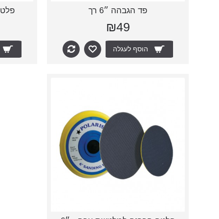
פד הגבהה ״6 רך
פלטה M14 למלטשת
₪49
הוסף לעגלה