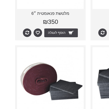
מלטשת פנאומטית ״6
₪350
הוסף לעגלה