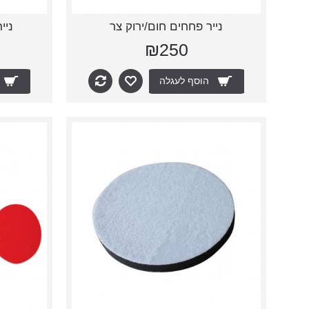
נייר פחחים חום/ירוק צר
ניי
₪250
הוסף לעגלה