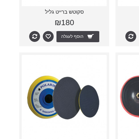
סקוטש ברייט גליל
₪180
הוסף לעגלה