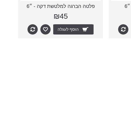
פלטה הברגה למלטשת דקה - ״6
₪45
הוסף לעגלה