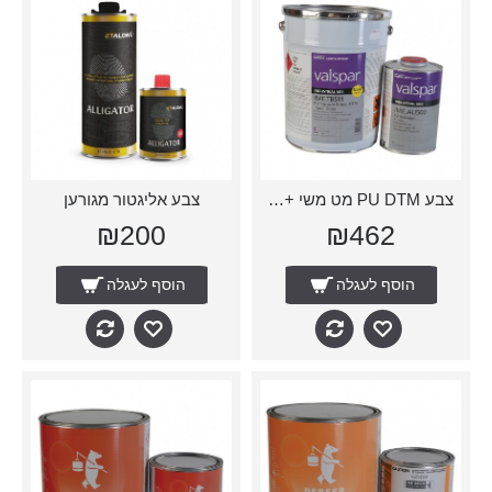
צבע PU DTM מט משי + מקשה
צבע אליגטור מגורען
₪200
₪462
הוסף לעגלה
הוסף לעגלה