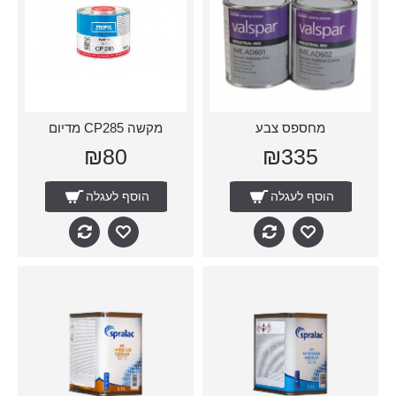
מחספס צבע
מקשה CP285 מדיום
₪80
₪335
הוסף לעגלה
הוסף לעגלה