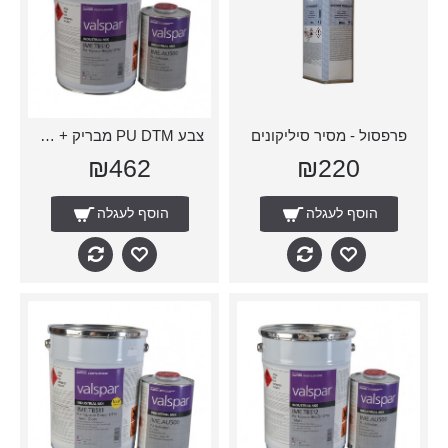
פרפסול - מסיר סיליקונים
צבע PU DTM מבריק + מקשה
₪462
₪220
הוסף לעגלה
הוסף לעגלה