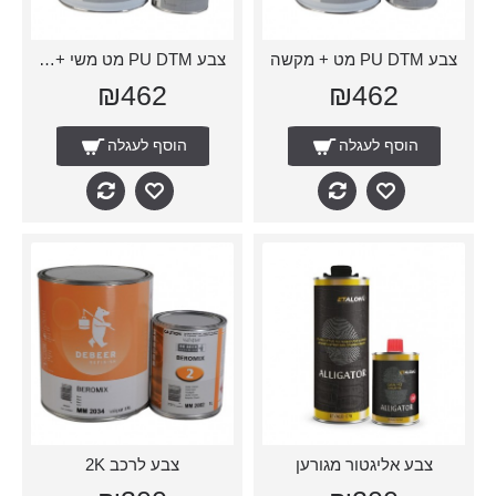
צבע PU DTM מט + מקשה
צבע PU DTM מט משי + מקשה
₪462
₪462
הוסף לעגלה
הוסף לעגלה
צבע אליגטור מגורען
צבע לרכב 2K