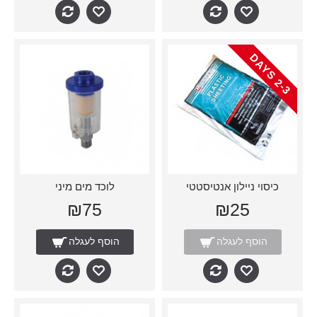
-
3
D
A
Y
2
S
כיסוי ניילון אנטיסטטי
לוכד מים מיני
₪75
₪25
הוסף לעגלה
הוסף לעגלה